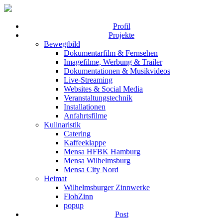
Profil
Projekte
Bewegtbild
Dokumentarfilm & Fernsehen
Imagefilme, Werbung & Trailer
Dokumentationen & Musikvideos
Live-Streaming
Websites & Social Media
Veranstaltungstechnik
Installationen
Anfahrtsfilme
Kulinaristik
Catering
Kaffeeklappe
Mensa HFBK Hamburg
Mensa Wilhelmsburg
Mensa City Nord
Heimat
Wilhelmsburger Zinnwerke
FlohZinn
popup
Post