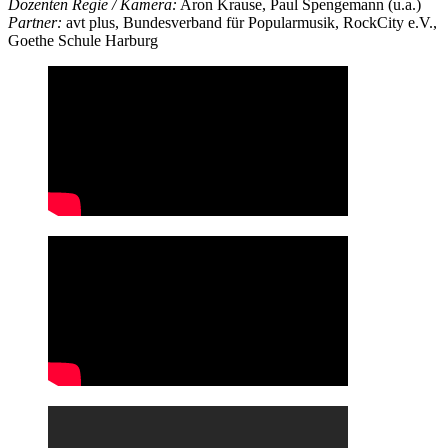
Dozenten Regie / Kamera:
Aron Krause, Paul Spengemann (u.a.)
Partner:
avt plus, Bundesverband für Popularmusik, RockCity e.V.,
Goethe Schule Harburg