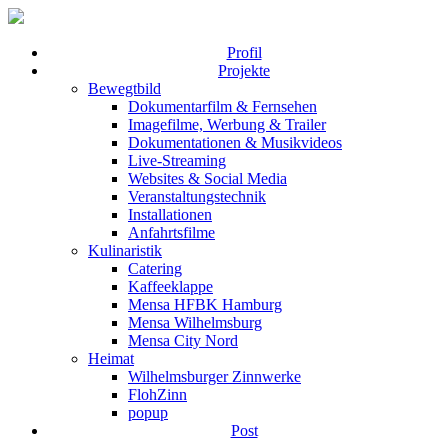
Profil
Projekte
Bewegtbild
Dokumentarfilm & Fernsehen
Imagefilme, Werbung & Trailer
Dokumentationen & Musikvideos
Live-Streaming
Websites & Social Media
Veranstaltungstechnik
Installationen
Anfahrtsfilme
Kulinaristik
Catering
Kaffeeklappe
Mensa HFBK Hamburg
Mensa Wilhelmsburg
Mensa City Nord
Heimat
Wilhelmsburger Zinnwerke
FlohZinn
popup
Post